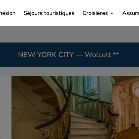
hésion
Séjours touristiques
Croisières
Assur
NEW YORK CITY — Wolcott **