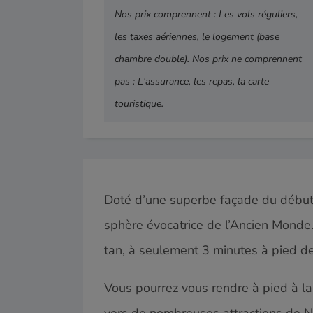
Nos prix comprennent : Les vols réguliers,
les taxes aériennes, le logement (base
chambre double). Nos prix ne comprennent
pas : L'assurance, les repas, la carte
touristique.
Doté d’une superbe façade du début d
sphère évo­ca­trice de l’Ancien Monde.
tan, à seule­ment 3 min­utes à pied de
Vous pour­rez vous ren­dre à pied à la 
vers de nom­breuses attrac­tions de 