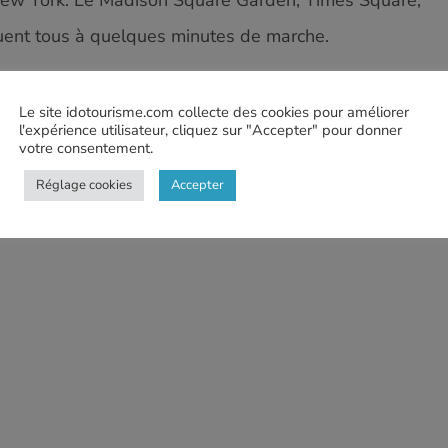
ituent tous à quelques min­utes de marche.
m­bres et des touch­es dorées, les cham­bres pos­sè­de
Le site idotourisme.com collecte des cookies pour améliorer
câble et des jeux vidéo.
l'expérience utilisateur, cliquez sur "Accepter" pour donner
votre consentement.
muffins sont disponibles chaque matin dans le hall de
Réglage cookies
Accepter