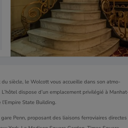
u siè­cle, le Wol­cott vous accueille dans son atmo­
 L’hôtel dis­pose d’un emplace­ment priv­ilégié à Man­hat
 l’Empire State Building.
gare Penn, pro­posant des liaisons fer­rovi­aires directes
New York. Le Madi­son Square Gar­den, Times Square,