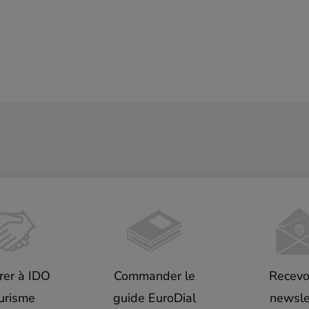
rer à IDO
Commander le
Recevoi
urisme
guide EuroDial
newsle