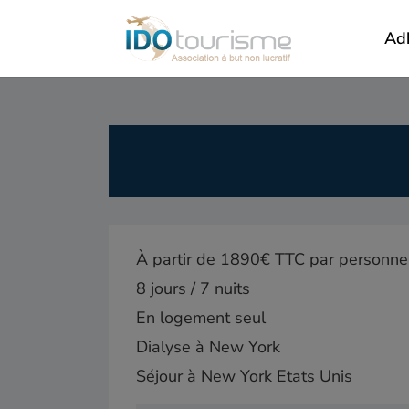
Ad
À partir de 1890€ TTC par personne
8 jours / 7 nuits
En logement seul
Dialyse à New York
Séjour à New York Etats Unis